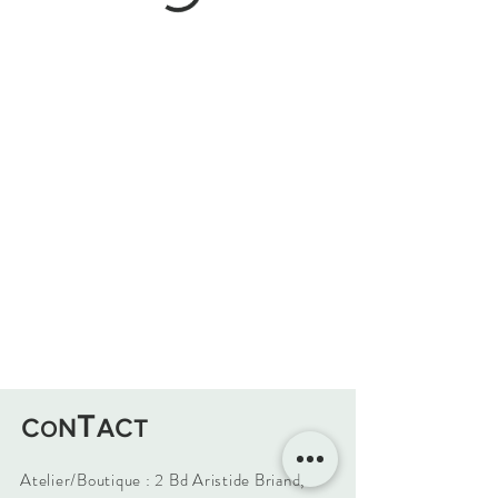
T
C
N
AC
T
O
Atelier/Boutique : 2 Bd Aristide Briand,