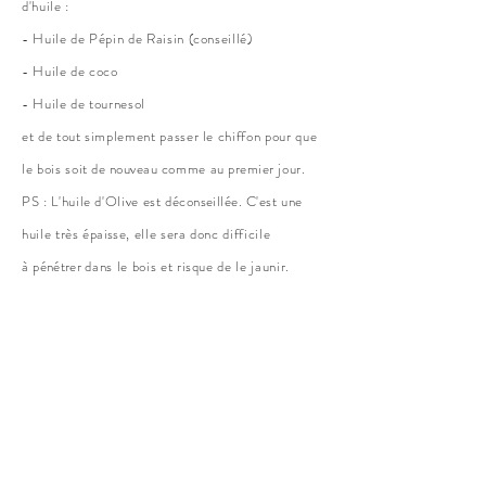
d'huile :
- Huile de Pépin de Raisin (conseillé)
- Huile de coco
- Huile de tournesol
et de tout simplement passer le chiffon pour que
le bois soit
de nouveau
comme au
premier
jour.
PS : L'huile d'Olive est
déconseillée. C'
est une
huile très
épaisse
, elle sera donc difficile
à
pénétrer
dans le bois et risque de le jaunir.