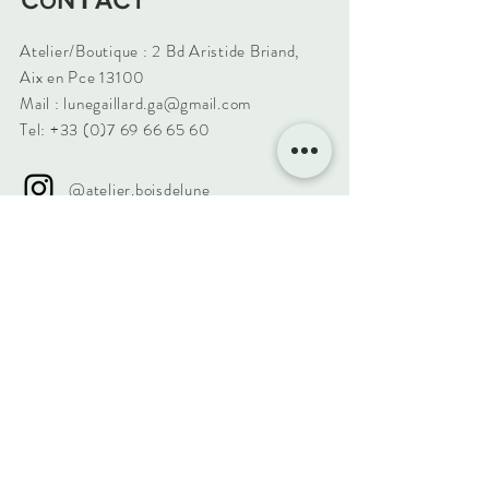
T
O
Atelier/Boutique : 2 Bd Aristide Briand,
Aix en Pce 13100
Mail :
lunegaillard.ga@gmail.com
Tel:
+33 (0)7 69 66 65 60
@atelier.boisdelune
Atelier Bois De Lune
Mentions légales - CGU - Politique
Cookies
Soyez Alertés
Abonnez-vous