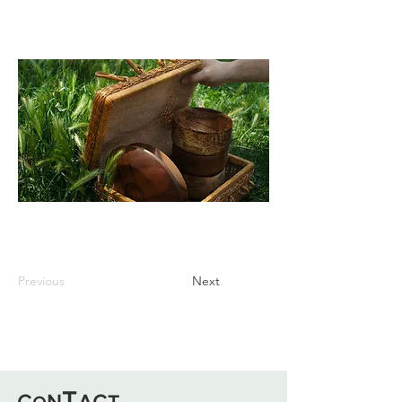
Previous
Next
T
C
N
AC