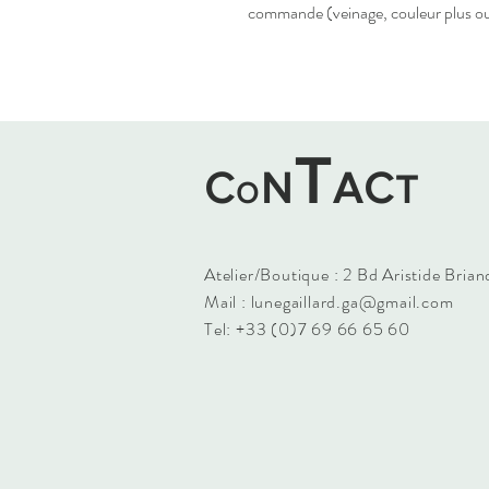
commande (veinage, couleur plus o
T
C
N
AC
T
O
Atelier/Boutique : 2 Bd Aristide Bria
Mail :
lunegaillard.ga@gmail.com
Tel: +33 (0)7 69 66 65 60