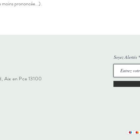
u moins prononcée...).
Soyez Alertés
nd, Aix en Pce 13100
Aix
-
Salon
-
Avignon
-
Marseill
Aix
-
Salon
-
Avignon
-
Marseill