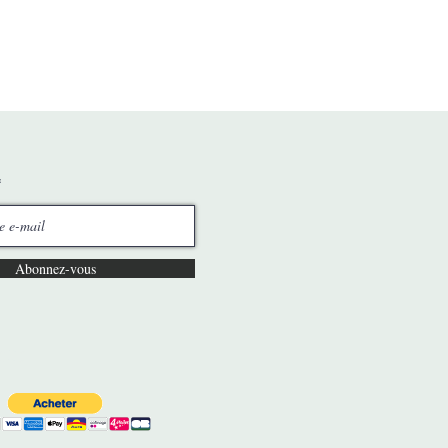
Abonnez-vous
e
-
Nimes
e
-
Nimes