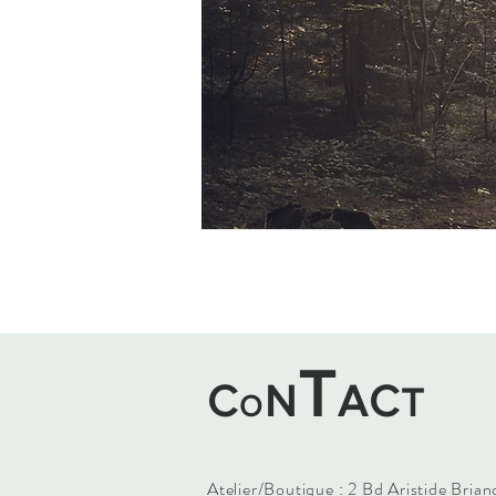
T
C
N
AC
T
O
Atelier/Boutique : 2 Bd Aristide Bria