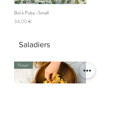
Bol à Poke -Small
Bol à Poke - Large
Prix
Prix
34,00 €
44,00 €
Saladiers
Noyer