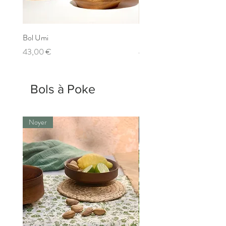
Bol Umi
Bol Nihongo
Prix
Prix
43,00 €
43,00 €
Bols à Poke
Noyer
Noyer