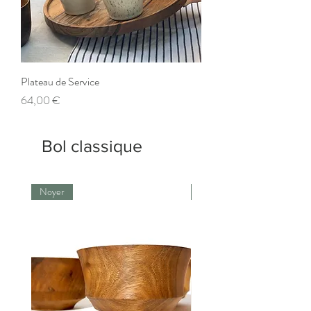
Plateau de Service
Prix
64,00 €
Bol classique
Noyer
Noyer