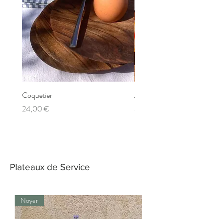
Coquetier
Assiette - Large
Prix
Prix
24,00 €
34,00 €
Plateaux de Service
Noyer