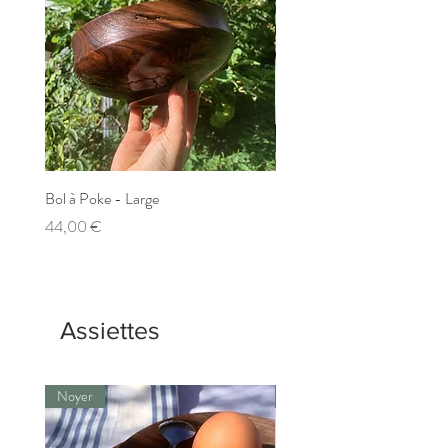
Bol à Poke - Large
Bol Sūpu
Prix
Prix
44,00 €
36,00 €
Assiettes
Noyer
Noyer