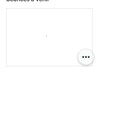
Réserver
Politique d'annulation
En cas d'annulation ou de déplacement de
créneaux :
- À compter de 15 jours avant la date du stage,