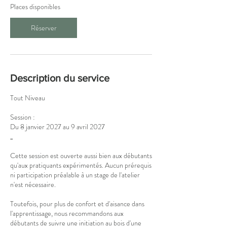
c
Places disponibles
e
l
Réserver
e
8
j
a
n
Description du service
v
.
Tout Niveau
2
0
Session :
2
Du 8 janvier 2027 au 9 avril 2027
7
_
Cette session est ouverte aussi bien aux débutants
qu'aux pratiquants expérimentés. Aucun prérequis
ni participation préalable à un stage de l'atelier
n'est nécessaire.
Toutefois, pour plus de confort et d'aisance dans
l'apprentissage, nous recommandons aux
débutants de suivre une initiation au bois d'une