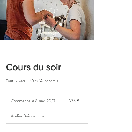
Cours du soir
Tout Niveau - Vers l'Autonomie
336
euros
Commence le 8 janv. 2027
C
336 €
o
m
Atelier Bois de Lune
m
e
n