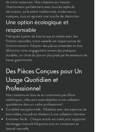
de votre restaurant. Nos créations sur mesure
s’harmonisent parfaitement avec tous les styles de
décoration, qu’ils soient traditionnels, modernes ou
rustiques, tout en ajoutant une touche de distinction.
Une option écologique et
responsable
Fabriquée à partir de bois locaux et traitée avec des
finitions naturelles, notre vaisselle est respectueuse de
l’environnement. Adopter des pièces artisanales en bois
démontre votre engagement envers des pratiques
durables, un choix de plus en plus prisé par les amateurs de
haute gastronomie.
Des Pièces Conçues pour Un
Usage Quotidien et
Professionnel
Nos créations en bois ne se contentent pas d’être
esthétiques ; elles sont aussi adaptées à une utilisation
quotidienne dans un cadre professionnel :
Durabilité exceptionnelle : Réalisées avec des essences de
bois nobles, nos pièces résistent à une utilisation intensive.
Entretien facile : Chaque article est traité pour supporter
des lavages manuels fréquents tout en conservant sa
beauté naturelle.