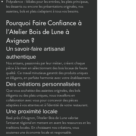
Polyvalence : Idéales pour les entrées, les plats principaux,
les desserts ou encore les présentations originales, nos
assiettes, bols et plats s’adaptent à tous vos besoins.
Pourquoi Faire Confiance à
l’Atelier Bois de Lune à
Avignon ?
Un savoir-faire artisanal
authentique
Nos artisans, passionnés par leur métier, créent chaque
pièce à la main en sélectionnant des bois locaux de haute
qualité. Ce travail minutieux garantit des produits uniques
et élégants, en parfaite harmonie avec votre établissement.
Des créations personnalisées
Que vous souhaitiez des assiettes originales, des bols
élégants ou des plats uniques, nous travaillons en
collaboration avec vous pour concevoir des pièces
adaptées à vos attentes et à l’identité de votre restaurant.
Une proximité locale
Basé près d’Avignon, l’Atelier Bois de Lune valorise
l’artisanat régional en mettant en avant les ressources et les
traditions locales. En choisissant nos créations, vous
soutenez une économie locale et responsable.