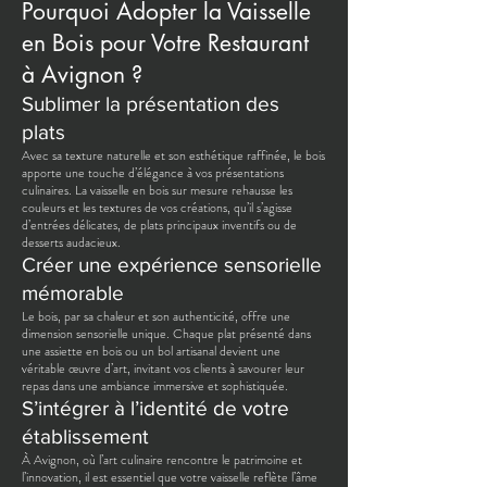
Pourquoi Adopter la Vaisselle
en Bois pour Votre Restaurant
à Avignon ?
Sublimer la présentation des
plats
Avec sa texture naturelle et son esthétique raffinée, le bois
apporte une touche d’élégance à vos présentations
culinaires. La vaisselle en bois sur mesure rehausse les
couleurs et les textures de vos créations, qu’il s’agisse
d’entrées délicates, de plats principaux inventifs ou de
desserts audacieux.
Créer une expérience sensorielle
mémorable
Le bois, par sa chaleur et son authenticité, offre une
dimension sensorielle unique. Chaque plat présenté dans
une assiette en bois ou un bol artisanal devient une
véritable œuvre d’art, invitant vos clients à savourer leur
repas dans une ambiance immersive et sophistiquée.
S’intégrer à l’identité de votre
établissement
À Avignon, où l’art culinaire rencontre le patrimoine et
l’innovation, il est essentiel que votre vaisselle reflète l’âme