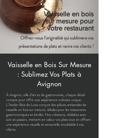
Vaisselle en bois
sur mesure pour
votre restaurant
Offrez-vous l'originalité qui sublimera vos
présentations de plats et ravira vos clients !
Vaisselle en Bois Sur Mesure
: Sublimez Vos Plats à
Avignon
À Avignon, ville d’art et de gastronomie, chaque détail
compte pour offrir une expérience culinaire unique.
L’Atelier Bois de Lune conçoit des pièces artisanales de
vaisselle en bois sur mesure, idéales pour les restaurants
gastronomiques et étoilés. Nos créations, réalisées avec
soin et passion, mettent en valeur vos plats tout en offrant
une expérience visuelle et sensorielle inoubliable à vos
clients.