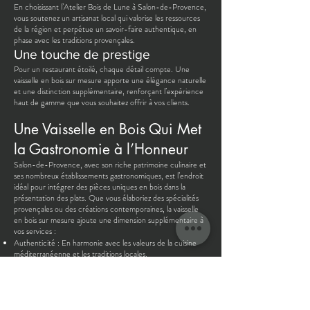
En choisissant l’Atelier Bois de Lune à Salon-de-Provence,
vous soutenez un artisanat local qui valorise les ressources
de la région et perpétue un savoir-faire authentique, en
phase avec les traditions provençales.
Une touche de prestige
Pour un restaurant étoilé, chaque détail compte. Une
vaisselle en bois sur mesure apporte une élégance naturelle
et une distinction supplémentaire, renforçant l’expérience
haut de gamme que vous souhaitez offrir à vos clients.
Une Vaisselle en Bois Qui Met
la Gastronomie à l’Honneur
Salon-de-Provence, avec son riche patrimoine culinaire et
ses nombreux établissements gastronomiques, est l’endroit
idéal pour intégrer des pièces uniques en bois dans la
présentation des plats. Que vous élaboriez des spécialités
provençales ou des créations contemporaines, la vaisselle
en bois sur mesure ajoute une dimension supplémentaire à
vos services :
Authenticité : En harmonie avec les valeurs de la cuisine
méditerranéenne et les traditions locales.
Innovation : En proposant une alternative moderne et
élégante à la vaisselle classique.
Sublimation des saveurs : Le bois naturel met en valeur vos
plats, créant une alchimie parfaite entre goût et