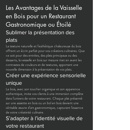
Les Avantages de la Vaisselle
en Bois pour un Restaurant
Gastronomique ou Étoilé
Sublimer la présentation des
plats
La texture naturelle et l’esthétique chaleureuse du bois
offrent un écrin parfait pour vos créations culinaires. Que
ce soit pour des entrées, des plats principaux ou des
desserts, la vaisselle en bois sur mesure met en avant les
contrastes de couleurs et de textures, apportant une
nouvelle dimension à la présentation de vos plats.
Créer une expérience sensorielle
unique
Le bois, avec son toucher organique et son apparence
authentique, invite vos clients à une immersion complète
dans l’univers de votre restaurant. Chaque plat présenté
sur une assiette en bois ou un bol en bois devient une
véritable œuvre d’art gastronomique, capturant l’essence
de votre créativité culinaire.
S’adapter à l’identité visuelle de
votre restaurant