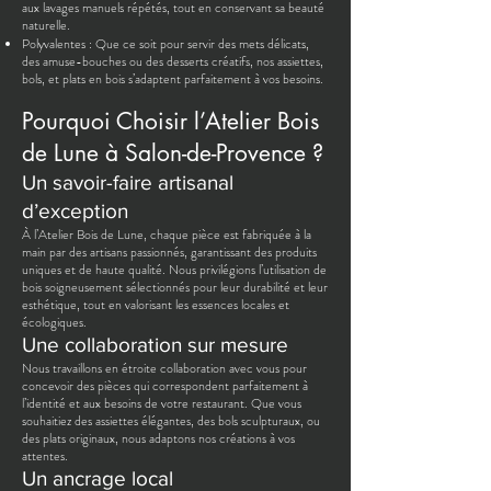
aux lavages manuels répétés, tout en conservant sa beauté
naturelle.
Polyvalentes : Que ce soit pour servir des mets délicats,
des amuse-bouches ou des desserts créatifs, nos assiettes,
bols, et plats en bois s’adaptent parfaitement à vos besoins.
Pourquoi Choisir l’Atelier Bois
de Lune à Salon-de-Provence ?
Un savoir-faire artisanal
d’exception
À l’Atelier Bois de Lune, chaque pièce est fabriquée à la
main par des artisans passionnés, garantissant des produits
uniques et de haute qualité. Nous privilégions l’utilisation de
bois soigneusement sélectionnés pour leur durabilité et leur
esthétique, tout en valorisant les essences locales et
écologiques.
Une collaboration sur mesure
Nous travaillons en étroite collaboration avec vous pour
concevoir des pièces qui correspondent parfaitement à
l’identité et aux besoins de votre restaurant. Que vous
souhaitiez des assiettes élégantes, des bols sculpturaux, ou
des plats originaux, nous adaptons nos créations à vos
attentes.
Un ancrage local