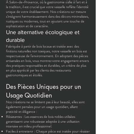
À Salon-de-Provence, où la gastronomie s’allie à l’art et à
la tradition, il est crucial que votre vaisselle reflète l’identité
unique de votre établissement. Nos créations sur mesure
s’intègrent harmonieusement dans des décors minimalistes,
rustiques ou modernes, tout en ajoutant une touche de
sophistication et de caractère.
Une alternative écologique et
durable
Fabriquée à partir de bois locaux et traitée avec des
finitions naturelles non toxiques, notre vaisselle en bois est
respectueuse de l’environnement. En adoptant des pièces
artisanales en bois, vous montrez votre engagement envers
des pratiques responsables et durables, un critère de plus
en plus apprécié par les clients des restaurants
gastronomiques et étoilés.
Des Pièces Uniques pour un
Usage Quotidien
Nos créations ne se limitent pas à leur beauté, elles sont
également pensées pour un usage quotidien, alliant
praticité et élégance :
Résistantes : Les essences de bois nobles utilisées
garantissent une robustesse adaptée à une utilisation
intensive en milieu professionnel.
Faciles à entretenir : Chaque pièce est traitée pour résister