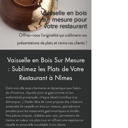
Vaisselle en bois
sur mesure pour
votre restaurant
Offrez-vous l'originalité qui sublimera vos
présentations de plats et ravira vos clients !
Vaisselle en Bois Sur Mesure
: Sublimez les Plats de Votre
Restaurant à Nîmes
Dans une ville aussi charmante et dynamique que Salon-
de-Provence, réputée pour sa gastronomie et son
authenticité provençale, chaque détail contribue à se
démarquer. L’Atelier Bois de Lune propose des créations
artisanales de vaisselle en bois sur mesure, spécialement
pensées pour les restaurants gastronomiques et étoilés.
Nos pièces uniques, réalisées avec soin, permettent de
mettre en valeur vos plats tout en offrant une expérience
visuelle et sensorielle inoubliable à vos clients.