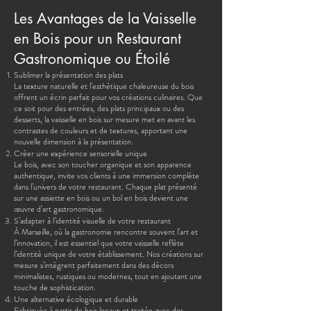
Les Avantages de la Vaisselle
en Bois pour un Restaurant
Gastronomique ou Étoilé
Sublimer la présentation des plats
La texture naturelle et l’esthétique chaleureuse du bois
offrent un écrin parfait pour vos créations culinaires. Que
ce soit pour des entrées, des plats principaux ou des
desserts, la vaisselle en bois sur mesure met en avant les
contrastes de couleurs et de textures, apportant une
nouvelle dimension à la présentation.
Créer une expérience sensorielle unique
Le bois, avec son toucher organique et son apparence
authentique, invite vos clients à une immersion complète
dans l’univers de votre restaurant. Chaque plat présenté
sur une assiette en bois ou un bol en bois devient une
œuvre d’art gastronomique.
S’adapter à l’identité visuelle de votre restaurant
À Marseille, où la gastronomie rencontre souvent l’art et
l’innovation, il est essentiel que votre vaisselle reflète
l’identité unique de votre établissement. Nos créations sur
mesure s’intègrent parfaitement dans des décors
minimalistes, rustiques ou modernes, tout en ajoutant une
touche de sophistication.
Une alternative écologique et durable
Fabriquée à partir de bois locaux et traitée avec des