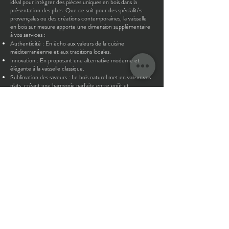
idéal pour intégrer des pièces uniques en bois dans la
présentation des plats. Que ce soit pour des spécialités
provençales ou des créations contemporaines, la vaisselle
en bois sur mesure apporte une dimension supplémentaire
à vos services :
Authenticité : En écho aux valeurs de la cuisine
méditerranéenne et aux traditions locales.
Innovation : En proposant une alternative moderne et
élégante à la vaisselle classique.
Sublimation des saveurs : Le bois naturel met en valeur vos
plats, créant une harmonie parfaite entre goût et
esthétique.
Contactez l’Atelier Bois de
Lune à Marseille
Transformez vos présentations culinaires en véritables
œuvres d’art avec la vaisselle en bois sur mesure de l’Atelier
Bois de Lune à Marseille. Offrez à vos clients une
expérience gastronomique inoubliable tout en reflétant
votre engagement envers l’artisanat et la durabilité.
Contactez-nous
dès aujourd’hui pour concevoir une
collection unique, pensée pour mettre en valeur les
créations de votre restaurant gastronomique ou étoilé.
Ensemble, sublimer vos plats devient un art.