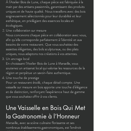
À l’Atelier Bois de Lune, chaque pièce est fabriquée à la
main par des artisans passionnés, garantissant des produits
uniques et de haute qualité. Nous travaillons avec des bois
soigneusement sélectionnés pour leur durabilité et leur
esthétique, en privilégiant des essences locales et
écologiques.
Une collaboration sur mesure
Nous concevons chaque pièce en collaboration avec vous,
afin qu’elle corresponde parfaitement à l’identité et aux
besoins de votre restaurant. Que vous souhaitiez des
assiettes élégantes, des bols sculpturaux, ou des plats
uniques, nous adaptons nos créations à vos attentes.
Un ancrage local
En choisissant l’Atelier Bois de Lune à Marseille, vous
soutenez un artisanat local qui valorise les ressources de la
région et perpétue un savoir-faire authentique.
Une touche de prestige
Pour un restaurant étoilé, chaque détail compte. Une
vaisselle sur mesure en bois apporte une touche d’élégance
et de distinction, renforçant l’expérience haut de gamme
que vous souhaitez offrir à vos clients.
Une Vaisselle en Bois Qui Met
la Gastronomie à l’Honneur
Marseille, avec sa scène culinaire florissante et ses
nombreux établissements gastronomiques, est l’endroit