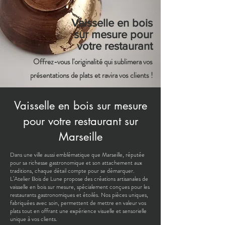
Vaisselle en bois
sur mesure pour
votre restaurant
Offrez-vous l'originalité qui sublimera vos
présentations de plats et ravira vos clients !
Vaisselle en bois sur mesure
pour votre restaurant sur
Marseille
Dans une ville aussi emblématique que Marseille, réputée
pour sa richesse gastronomique et son attachement aux
traditions, chaque détail compte pour se démarquer.
L’Atelier Bois de Lune propose des créations artisanales de
vaisselle en bois sur mesure, spécialement conçues pour les
restaurants gastronomiques et étoilés. Nos pièces uniques,
fabriquées avec soin, permettent de mettre en valeur vos
plats tout en offrant une expérience visuelle et sensorielle
unique à vos clients.