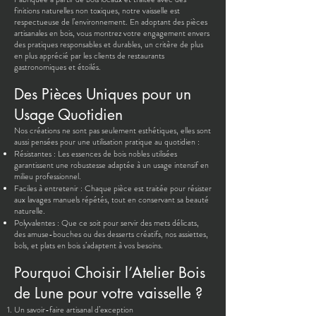
finitions naturelles non toxiques, notre vaisselle est
respectueuse de l’environnement. En adoptant des pièces
artisanales en bois, vous montrez votre engagement envers
des pratiques responsables et durables, un critère de plus
en plus apprécié par les clients de restaurants
gastronomiques et étoilés.
Des Pièces Uniques pour un
Usage Quotidien
Nos créations ne sont pas seulement esthétiques, elles sont
aussi pensées pour une utilisation pratique au quotidien :
Résistantes : Les essences de bois nobles utilisées
garantissent une robustesse adaptée à un usage intensif en
milieu professionnel.
Faciles à entretenir : Chaque pièce est traitée pour résister
aux lavages manuels répétés, tout en conservant sa beauté
naturelle.
Polyvalentes : Que ce soit pour servir des mets délicats,
des amuse-bouches ou des desserts créatifs, nos assiettes,
bols, et plats en bois s’adaptent à vos besoins.
Pourquoi Choisir l’Atelier Bois
de Lune pour votre vaisselle ?
Un savoir-faire artisanal d’exception