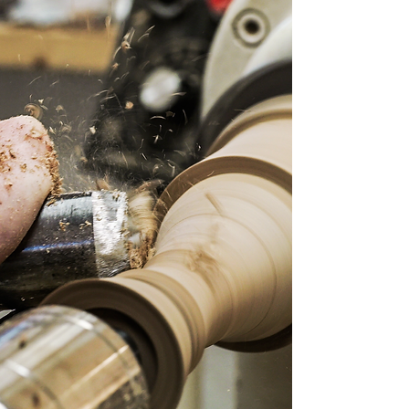
Les métiers d’art, tels que ceux pratiqués par les ébénistes, sculpteurs et autres menuisiers, jouent un rôle essentiel dans la création d’espaces uniques et intemporels. Un ébéniste, par exemple, excelle dans la transformation du bois en mobilier fonctionnel et esthétique. Associé à un décorateur, il contribue à l’aménagement d’intérieurs chaleureux et raffinés. Les artisans spécialisés dans ces domaines conçoivent des pièces décoratives qui enrichissent nos environnements, qu’il s’agisse de mobilier, d’objets en bois ou de détails délicatement sculptés.
Les professionnels des métiers et de l’artisanat, notamment les ferronniers, graveurs ou encore les céramistes, perpétuent des savoir-faire ancestraux. Leur travail peut inclure des éléments décoratifs pour l’ameublement, des créations en céramique, ou encore des objets de bijouterie. Ces artistes et artisans collaborent souvent avec des designers pour concevoir des œuvres modernes tout en préservant les traditions.
Une Passion pour les Métiers d’Art
Une Passion pour les Métiers d’Art
La France, connue pour son riche patrimoine artistique, met en avant le talent de ses professionnels des métiers d’art lors des Journées Européennes des Métiers d’Art. Ces événements célèbrent des disciplines variées, comme la poterie, la sculpture, ou encore l’ébénisterie, tout en permettant aux visiteurs d’assister à des démonstrations en direct dans des ateliers d’art de France. Ces moments uniques sont l’occasion de découvrir les coulisses de la création et d’apprécier le travail minutieux des artisans d’art.
artager leur passion et
Les chambres de métiers jouent également un rôle clé dans la préservation de ces professions en soutenant les artisans d’art français. Ces institutions encouragent le développement des métiers et de l’artisanat, valorisant des disciplines comme la dorure, la céramique, et l’agencement. Les artisans y trouvent une plateforme pour p
renforcer leurs compétences.
L’Artisanat pour les Restaurateurs et les Particuliers
Les créations issues de la fabrication artisanale de vaisselle et décoration en bois répondent aussi bien aux besoins des restaurateurs qu'à ceux des particuliers en quête d'authenticité. Pour les professionnels, ces produits ajoutent une touche unique à leurs établissements, reflétant leur engagement envers des valeurs écoresponsables. Les particuliers, quant à eux, apprécient l’élégance et la singularité des pièces fabriquées à la main, parfaites pour embellir leurs espaces de vie.
Un Héritage à Préserver
À travers les efforts des artisans d’art, la fabrication artisanale de vaisselle et décoration en bois ainsi que d’autres métiers tels que la bijouterie et la sculpture continuent d’enrichir notre culture. Ces pratiques, portées par des artistes passionnés, méritent d’être mises en avant et soutenues pour préserver leur place dans notre patrimoine collectif.
Grâce à des initiatives comme celles de l’Atelier Bois de Lune, le mariage du bois et des finitions locales et écologiques trouve sa place dans nos vies modernes, offrant des créations intemporelles qui célèbrent l’artisanat et la durabilité. Que ce soit pour un usage quotidien ou pour décorer avec goût, ces pièces uniques incarnent l’excellence et l’authenticité des métiers d’art français.