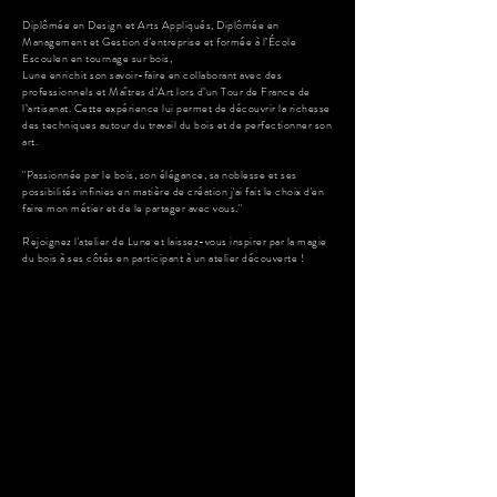
Diplômée en Design et Arts Appliqués, Diplômée en
Management et Gestion d'entreprise et formée à l’École
Escoulen en tournage sur bois,
Lune enrichit son savoir-faire en collaborant avec des
professionnels et Maîtres d’Art lors d’un Tour de France de
l’artisanat. Cette expérience lui permet de découvrir la richesse
des techniques autour du travail du bois et de perfectionner son
art.
"Passionnée par le bois, son élégance, sa noblesse et ses
possibilités infinies en matière de création j'ai fait le choix d'en
faire mon métier et de le partager avec vous."
Rejoignez l'atelier de Lune et laissez-vous inspirer par la magie
du bois à ses côtés en participant à un atelier découverte !