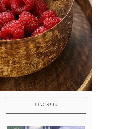
PRODUITS
Noyer
Noyer