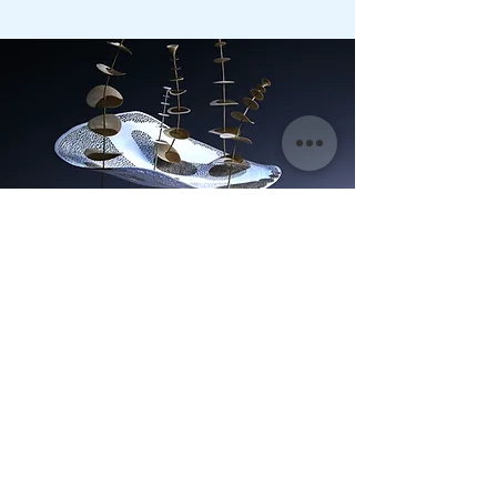
Devis,
Contactez-nous pour
votre demande
d'évènement
2 Boulevard Aristide Briand, 13100 Aix en
Provence