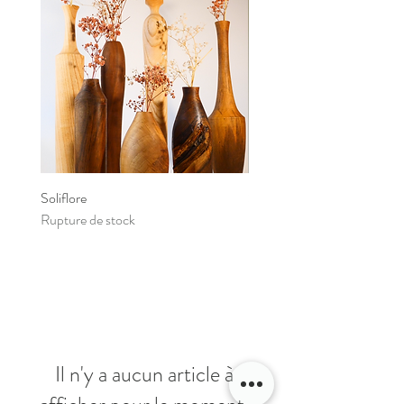
Soliflore
Soliflore
Rupture de stock
Rupture de stock
Il n'y a aucun article à