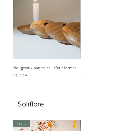
Bougeoir Chandelier - Petit format
Bougeoir Chandelier - Gran
Prix
Prix
19,00 €
19,00 €
Soliflore
Frêne
Frêne